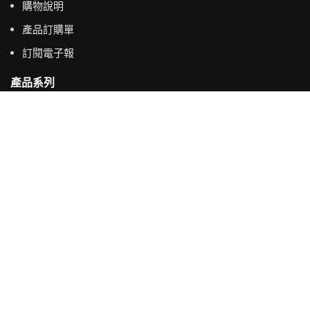
購物說明
產品訂購單
訂閱電子報
產品系列
健康醋系列
養生醋系列
純天然精油系列
主要選單
首頁
產品系列
最新消息
返璞歸真