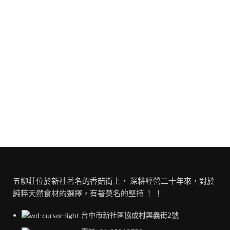
五柳莊位於新社著名的香菇街上， 深耕經營二十年來，對於
純粹天然食材的選擇，有著莫名的堅持 ！ ！
台中市新社區協成村興義街2號