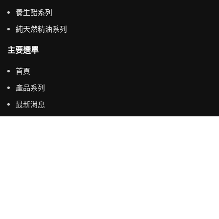
養生醋系列
純天然精油系列
主要選單
首頁
產品系列
最新消息
返璞歸真
Copyright
2022 五柳莊 版權所有
商店
產品篩選
我的收藏
0
items
購物車
Search
帳號