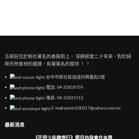
五柳莊位於新社著名的香菇街上， 深耕經營二十年來，對於純
粹天然食材的選擇，有著莫名的堅持 ！ ！
台中市新社區協成村興義街2號
電話: 04-25818759
傳真: 04-25825513
E-mail:peter200317@yahoo.com.tw
最新消息
《花甲少年趣旅行》節目內容會在本周