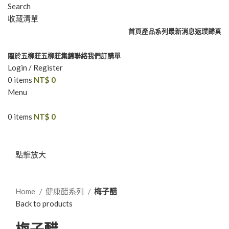
Search
收藏清單
首頁
產品系列
最新消息
返璞歸真
關於五柳莊
五柳莊集錦
聯絡我們
訂購單
Login / Register
0
items
NT$
0
Menu
0
items
NT$
0
點擊放大
Home
健康醋系列
梅子醋
Back to products