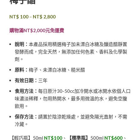
梅子醋
NT$
100
–
NT$
2,800
購物滿NT$2,000元免運費
說明：
本產品採用精選梅子加未漂白冰糖及釀造醋靜置
發酵而成，完全天然，無添加任何色素、香料及化學製
劑。
原料：
梅子、未漂白冰糖、糙米醋
有效日期：
三年
食用方法：
每日原汁30-50cc加冷開水或冰開水依個人口
味濃淡稀釋，勿用熱開水，最多用微溫的水，避免空腹
飲用。
保存方法：
請置於陰涼乾燥處，並避免陽光直射，不需
冷藏。
【輕巧瓶】50ml
NT$100
、
【
標準瓶】
500ml
NT$600
、