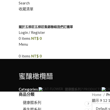
Search
收藏清單
關於五柳莊
五柳莊集錦
聯絡我們
訂購單
Login / Register
0
items
NT$
0
Menu
0
items
NT$
0
蜜釀橄欖醋
Categories
健康醋系列
7 PRODUCTS
商品分類
Home
P
顯示
9
12
健康醋系列
7
養生醋系列