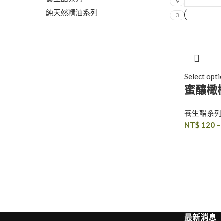
9
純天然精油系列
3
Select opt
蜜釀橄
養生醋系
NT$
120
最新消息