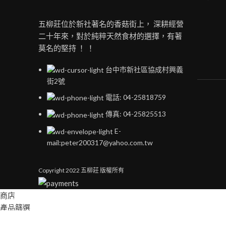
五柳莊位於新社著名的香菇街上， 深耕經營
二十年來，對於純粹天然食材的選擇，有著
莫名的堅持 ！ ！
台中市新社區協成村興義
街2號
電話: 04-25818759
傳真: 04-25825513
E-
mail:peter200317@yahoo.com.tw
Copyright
2022 五柳莊 版權所有
商店
產品篩選
我的收藏