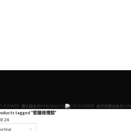
養生醋系列
9 PRODUCTS
純天然精油系列
3 P
roducts tagged “蜜釀橄欖醋”
18
24