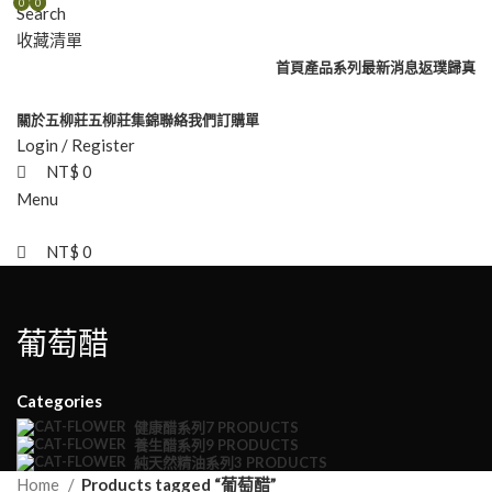
0
0
0
Search
收藏清單
首頁
產品系列
最新消息
返璞歸真
關於五柳莊
五柳莊集錦
聯絡我們
訂購單
Login / Register
NT$
0
Menu
NT$
0
葡萄醋
Categories
健康醋系列
7 PRODUCTS
養生醋系列
9 PRODUCTS
純天然精油系列
3 PRODUCTS
Home
Products tagged “葡萄醋”