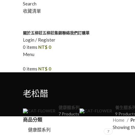
Search
收藏清單
關於五柳莊
五柳莊集錦
聯絡我們
訂購單
Login / Register
0
items
NT$
0
Menu
0
items
NT$
0
老松醋
健康醋系列
養生醋系
7 Products
9 Product
商品分類
Home
P
Showing the
健康醋系列
7