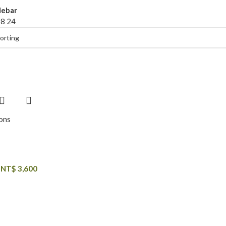
debar
18
24
ions
列
–
NT$
3,600