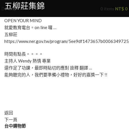
五柳莊集錦
Menu
0
items
NT$
0
OPEN YOUR MIND
就愛教育電台。on line 囉 …
五柳莊
https://www.ner.gov.tw/program/5ee9df1473657b000634972
時間有點長。。。。
主持人 Wendy 熱情 專業
還作足了功課，最即時貼切的應對 詮釋 翻譯 …
能夠聽完的人，我們要準備小禮物，好好的嘉獎一下 !!
返回
下一頁
台中購物節